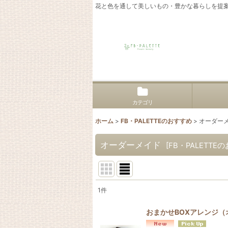
花と色を通して美しいもの・豊かな暮らしを提
カテゴリ
ホーム
>
FB・PALETTEのおすすめ
>
オーダー
オーダーメイド
[
FB・PALETTE
1
件
表示数
:
おまかせBOXアレンジ（
並び順
: