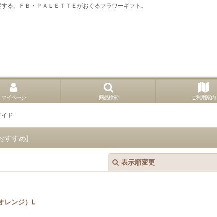
案する、ＦＢ・ＰＡＬＥＴＴＥがおくるフラワーギフト。
マイページ
商品検索
ご利用案内
メイド
のおすすめ
]
表示順変更
オレンジ）L