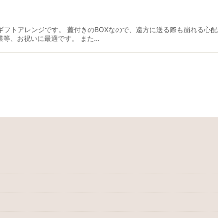
絞り込む
ギフトアレンジです。 蓋付きのBOXなので、遠方に送る際も崩れる心
業等、お祝いに最適です。 また…