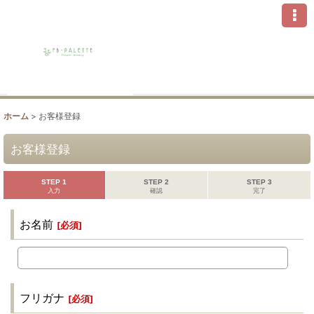
ホーム
>
お客様登録
お客様登録
STEP 1
STEP 2
STEP 3
入力
確認
完了
お名前
[
必須
]
フリガナ
[
必須
]