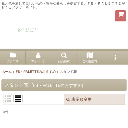
花と色を通して美しいもの・豊かな暮らしを提案する、ＦＢ・ＰＡＬＥＴＴＥが
おくるフラワーギフト。
カート
カテゴリ
マイページ
商品検索
ご利用案内
ホーム
>
FB・PALETTEのおすすめ
>
スタンド花
スタンド花
[
FB・PALETTEのおすすめ
]
表示順変更
閉じる
0
件
表示数
: