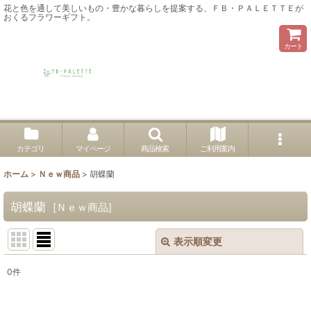
花と色を通して美しいもの・豊かな暮らしを提案する、ＦＢ・ＰＡＬＥＴＴＥが
おくるフラワーギフト。
カート
カテゴリ
マイページ
商品検索
ご利用案内
ホーム
>
Ｎｅｗ商品
>
胡蝶蘭
胡蝶蘭
[
Ｎｅｗ商品
]
表示順変更
閉じる
0
件
表示数
: