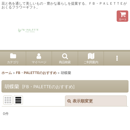
花と色を通して美しいもの・豊かな暮らしを提案する、ＦＢ・ＰＡＬＥＴＴＥが
おくるフラワーギフト。
カート
カテゴリ
マイページ
商品検索
ご利用案内
ホーム
>
FB・PALETTEのおすすめ
>
胡蝶蘭
胡蝶蘭
[
FB・PALETTEのおすすめ
]
表示順変更
閉じる
0
件
表示数
: