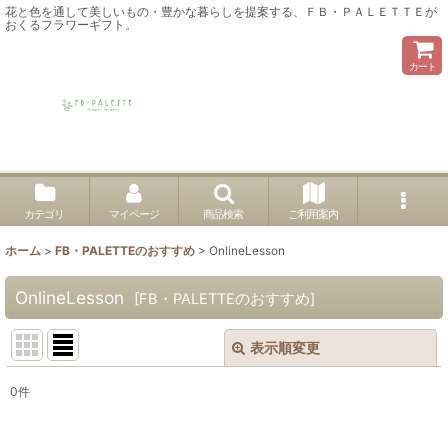
花と色を通して美しいもの・豊かな暮らしを提案する、ＦＢ・ＰＡＬＥＴＴＥが
おくるフラワーギフト。
カート
カテゴリ
マイページ
商品検索
ご利用案内
ホーム
>
FB・PALETTEのおすすめ
>
OnlineLesson
OnlineLesson
[
FB・PALETTEのおすすめ
]
表示順変更
閉じる
0
件
表示数
: