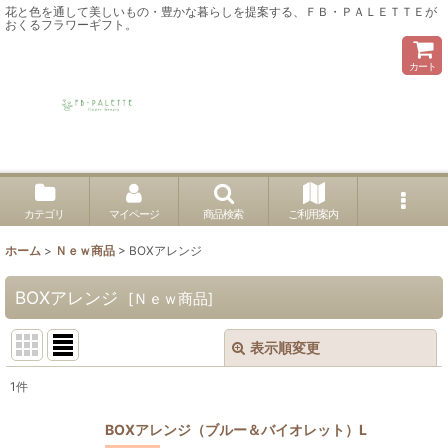
花と色を通して美しいもの・豊かな暮らしを提案する、ＦＢ・ＰＡＬＥＴＴＥが
おくるフラワーギフト。
カート
カテゴリ
マイページ
商品検索
ご利用案内
ホーム
>
Ｎｅｗ商品
>
BOXアレンジ
BOXアレンジ
[
Ｎｅｗ商品
]
表示順変更
閉じる
1
件
表示数
:
BOXアレンジ（ブルー＆バイオレット）L