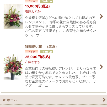
並び順
:
15,000
円
(税込)
在庫わずか
絞り込む
企業様や店舗などへの贈り物としてお勧めのア
レンジメント。 赤系の花に自然観のある花も合
わせて華やかさに優しさもプラスしています。
お色の変更も可能です。 ご希望をお知らせくだ
さい。 サ…
移転祝い花 （赤系）
25,000
円
(税込)
在庫わずか
企業様向けの移転祝いアレンジ。 切り花ならで
はの華やかな赤系でまとめました。 お色はご希
望で変更可能です。オレンジ黄色系、ブルー系
など企業様のイメージでお知らせください。 サ
イズ 縦 …
ホーム