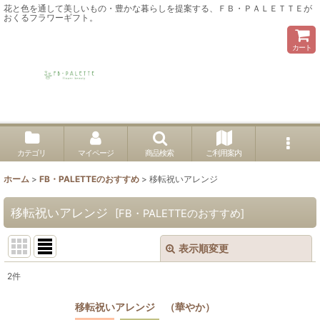
花と色を通して美しいもの・豊かな暮らしを提案する、ＦＢ・ＰＡＬＥＴＴＥが
おくるフラワーギフト。
カート
カテゴリ
マイページ
商品検索
ご利用案内
ホーム
>
FB・PALETTEのおすすめ
>
移転祝いアレンジ
移転祝いアレンジ
[
FB・PALETTEのおすすめ
]
表示順変更
閉じる
2
件
表示数
:
移転祝いアレンジ （華やか）