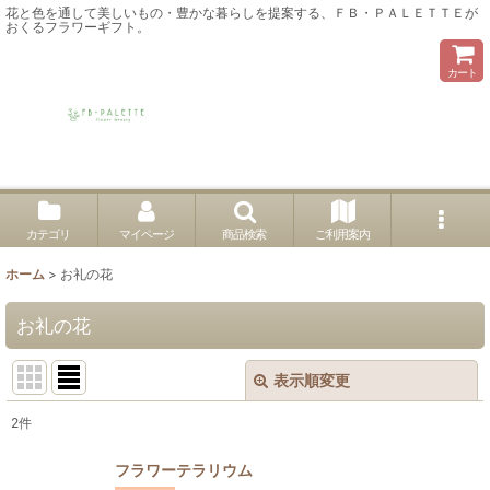
花と色を通して美しいもの・豊かな暮らしを提案する、ＦＢ・ＰＡＬＥＴＴＥが
おくるフラワーギフト。
カート
カテゴリ
マイページ
商品検索
ご利用案内
ホーム
>
お礼の花
お礼の花
表示順変更
閉じる
2
件
表示数
:
フラワーテラリウム