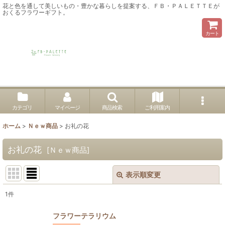
花と色を通して美しいもの・豊かな暮らしを提案する、ＦＢ・ＰＡＬＥＴＴＥが
おくるフラワーギフト。
カート
カテゴリ
マイページ
商品検索
ご利用案内
ホーム
>
Ｎｅｗ商品
>
お礼の花
お礼の花
[
Ｎｅｗ商品
]
表示順変更
閉じる
1
件
表示数
:
フラワーテラリウム