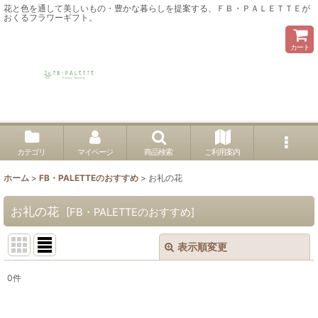
花と色を通して美しいもの・豊かな暮らしを提案する、ＦＢ・ＰＡＬＥＴＴＥが
おくるフラワーギフト。
カート
カテゴリ
マイページ
商品検索
ご利用案内
ホーム
>
FB・PALETTEのおすすめ
>
お礼の花
お礼の花
[
FB・PALETTEのおすすめ
]
表示順変更
閉じる
0
件
表示数
: