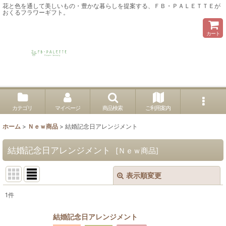
花と色を通して美しいもの・豊かな暮らしを提案する、ＦＢ・ＰＡＬＥＴＴＥが
おくるフラワーギフト。
カート
カテゴリ
マイページ
商品検索
ご利用案内
ホーム
>
Ｎｅｗ商品
>
結婚記念日アレンジメント
結婚記念日アレンジメント
[
Ｎｅｗ商品
]
表示順変更
閉じる
1
件
表示数
:
結婚記念日アレンジメント