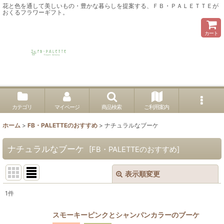
花と色を通して美しいもの・豊かな暮らしを提案する、ＦＢ・ＰＡＬＥＴＴＥが
おくるフラワーギフト。
カート
カテゴリ
マイページ
商品検索
ご利用案内
ホーム
>
FB・PALETTEのおすすめ
>
ナチュラルなブーケ
ナチュラルなブーケ
[
FB・PALETTEのおすすめ
]
表示順変更
閉じる
1
件
表示数
:
スモーキーピンクとシャンパンカラーのブーケ