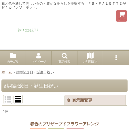
花と色を通して美しいもの・豊かな暮らしを提案する、ＦＢ・ＰＡＬＥＴＴＥが
おくるフラワーギフト。
カート
カテゴリ
マイページ
商品検索
ご利用案内
ホーム
>
結婚記念日・誕生日祝い
結婚記念日・誕生日祝い
表示順変更
閉じる
1
件
表示数
:
春色のプリザーブドフラワーアレンジ