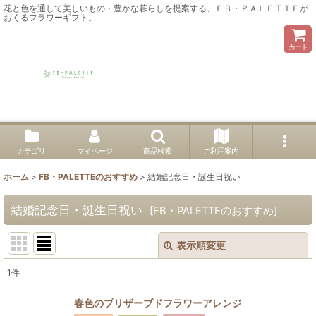
花と色を通して美しいもの・豊かな暮らしを提案する、ＦＢ・ＰＡＬＥＴＴＥが
おくるフラワーギフト。
カート
カテゴリ
マイページ
商品検索
ご利用案内
ホーム
>
FB・PALETTEのおすすめ
>
結婚記念日・誕生日祝い
結婚記念日・誕生日祝い
[
FB・PALETTEのおすすめ
]
表示順変更
閉じる
1
件
表示数
:
春色のプリザーブドフラワーアレンジ