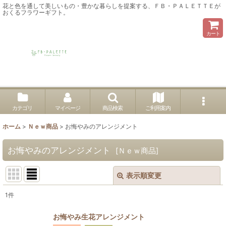
花と色を通して美しいもの・豊かな暮らしを提案する、ＦＢ・ＰＡＬＥＴＴＥが
おくるフラワーギフト。
カート
カテゴリ
マイページ
商品検索
ご利用案内
ホーム
>
Ｎｅｗ商品
>
お悔やみのアレンジメント
お悔やみのアレンジメント
[
Ｎｅｗ商品
]
表示順変更
閉じる
1
件
表示数
:
お悔やみ生花アレンジメント