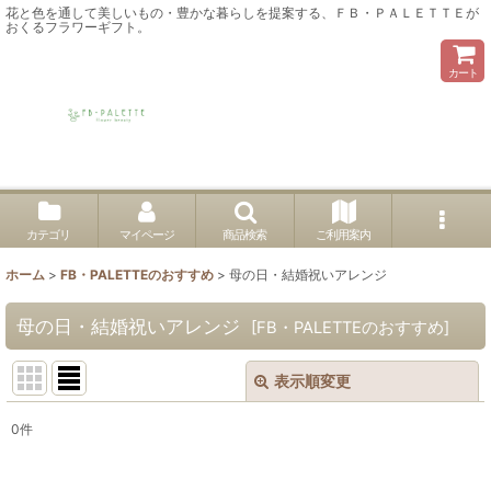
花と色を通して美しいもの・豊かな暮らしを提案する、ＦＢ・ＰＡＬＥＴＴＥが
おくるフラワーギフト。
カート
カテゴリ
マイページ
商品検索
ご利用案内
ホーム
>
FB・PALETTEのおすすめ
>
母の日・結婚祝いアレンジ
母の日・結婚祝いアレンジ
[
FB・PALETTEのおすすめ
]
表示順変更
閉じる
0
件
表示数
: