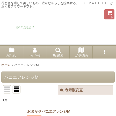
花と色を通して美しいもの・豊かな暮らしを提案する、ＦＢ・ＰＡＬＥＴＴＥが
おくるフラワーギフト。
カート
カテゴリ
マイページ
商品検索
ご利用案内
ホーム
>
パニエアレンジM
パニエアレンジM
表示順変更
閉じる
1
件
表示数
:
おまかせパニエアレンジM