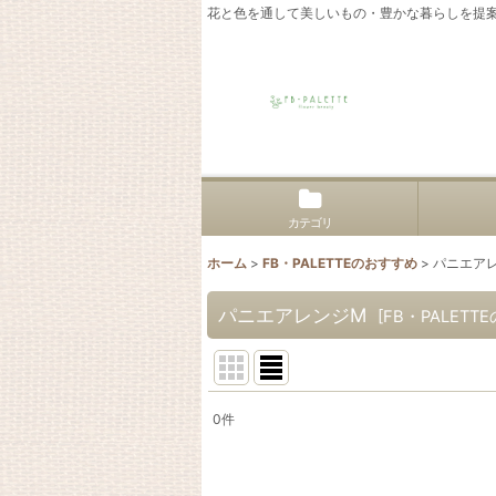
花と色を通して美しいもの・豊かな暮らしを提
カテゴリ
ホーム
>
FB・PALETTEのおすすめ
>
パニエア
パニエアレンジM
[
FB・PALET
0
件
表示数
:
並び順
: