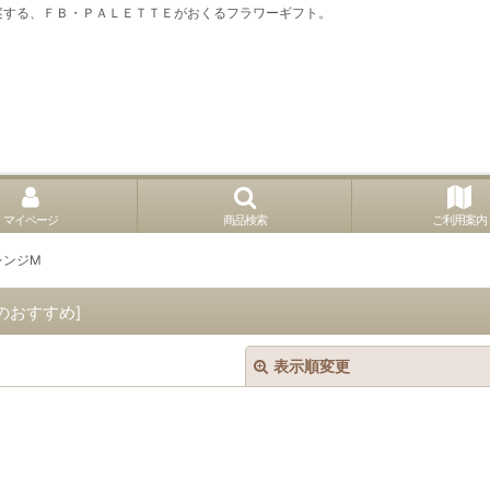
案する、ＦＢ・ＰＡＬＥＴＴＥがおくるフラワーギフト。
マイページ
商品検索
ご利用案内
レンジM
TEのおすすめ
]
表示順変更