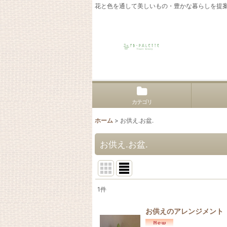
花と色を通して美しいもの・豊かな暮らしを提
カテゴリ
ホーム
>
お供え.お盆.
お供え.お盆.
1
件
表示数
:
お供えのアレンジメント
並び順
: