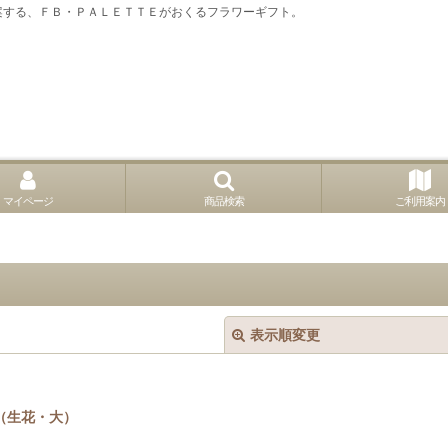
案する、ＦＢ・ＰＡＬＥＴＴＥがおくるフラワーギフト。
マイページ
商品検索
ご利用案内
表示順変更
（生花・大）