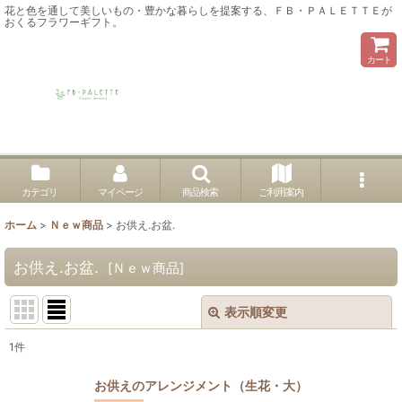
花と色を通して美しいもの・豊かな暮らしを提案する、ＦＢ・ＰＡＬＥＴＴＥが
おくるフラワーギフト。
カート
カテゴリ
マイページ
商品検索
ご利用案内
ホーム
>
Ｎｅｗ商品
>
お供え.お盆.
お供え.お盆.
[
Ｎｅｗ商品
]
表示順変更
閉じる
1
件
表示数
:
お供えのアレンジメント（生花・大）