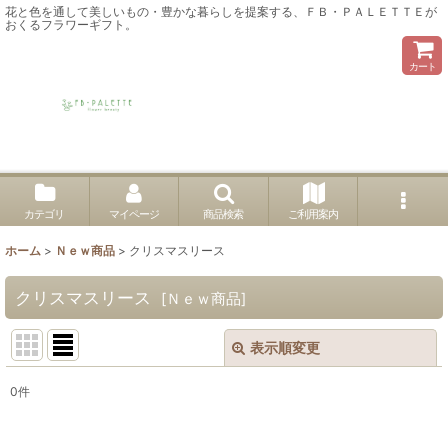
花と色を通して美しいもの・豊かな暮らしを提案する、ＦＢ・ＰＡＬＥＴＴＥが
おくるフラワーギフト。
カート
カテゴリ
マイページ
商品検索
ご利用案内
ホーム
>
Ｎｅｗ商品
>
クリスマスリース
クリスマスリース
[
Ｎｅｗ商品
]
表示順変更
閉じる
0
件
表示数
: