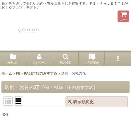
花と色を通して美しいもの・豊かな暮らしを提案する、ＦＢ・ＰＡＬＥＴＴＥが
おくるフラワーギフト。
カート
カテゴリ
マイページ
商品検索
ご利用案内
ホーム
>
FB・PALETTEのおすすめ
>
送別・お礼の花
送別・お礼の花
[
FB・PALETTEのおすすめ
]
表示順変更
閉じる
0
件
表示数
: