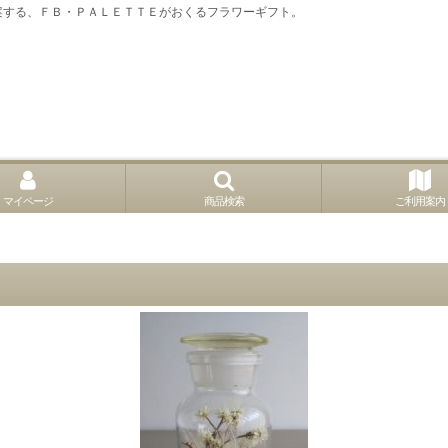
案する、ＦＢ・ＰＡＬＥＴＴＥがおくるフラワーギフト。
マイページ
商品検索
ご利用案内