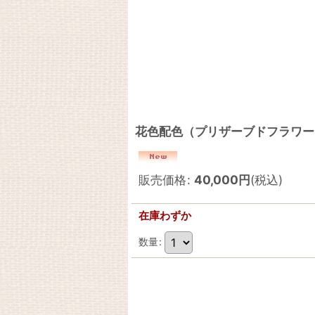
花色配色（プリザーブドフラワー）
販売価格
:
40,000
円
(税込)
在庫わずか
数量
: