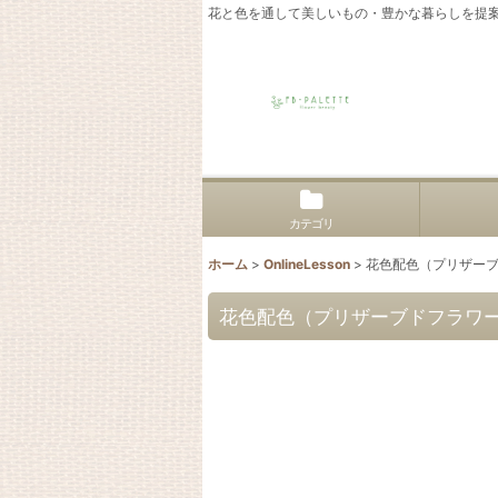
花と色を通して美しいもの・豊かな暮らしを提
カテゴリ
ホーム
>
OnlineLesson
>
花色配色（プリザーブド
花色配色（プリザーブドフラワー）