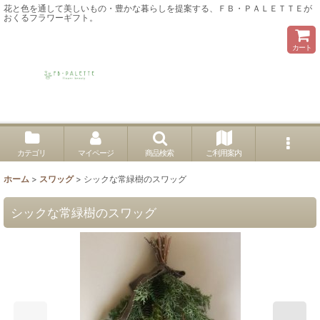
花と色を通して美しいもの・豊かな暮らしを提案する、ＦＢ・ＰＡＬＥＴＴＥが
おくるフラワーギフト。
カート
カテゴリ
マイページ
商品検索
ご利用案内
ホーム
>
スワッグ
>
シックな常緑樹のスワッグ
シックな常緑樹のスワッグ