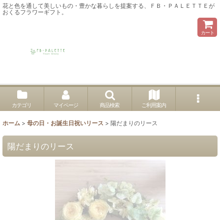
花と色を通して美しいもの・豊かな暮らしを提案する、ＦＢ・ＰＡＬＥＴＴＥが
おくるフラワーギフト。
カート
カテゴリ
マイページ
商品検索
ご利用案内
ホーム
>
母の日・お誕生日祝いリース
>
陽だまりのリース
陽だまりのリース