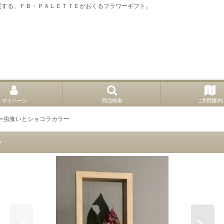
案する、ＦＢ・ＰＡＬＥＴＴＥがおくるフラワーギフト。
マイページ
商品検索
ご利用案内
〜虫食いとショコラカラー
ー