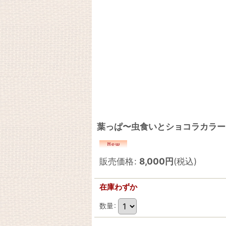
葉っぱ〜虫食いとショコラカラー
販売価格
:
8,000
円
(税込)
在庫わずか
数量
: