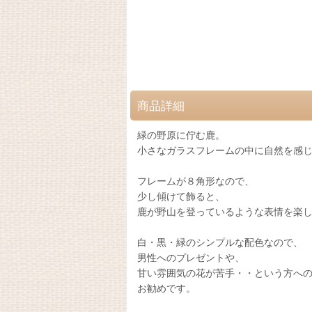
商品詳細
緑の野原に佇む鹿。
小さなガラスフレームの中に自然を感
フレームが８角形なので、
少し傾けて飾ると、
鹿が野山を登っているような表情を楽
白・黒・緑のシンプルな配色なので、
男性へのプレゼントや、
甘い雰囲気の花が苦手・・という方へ
お勧めです。