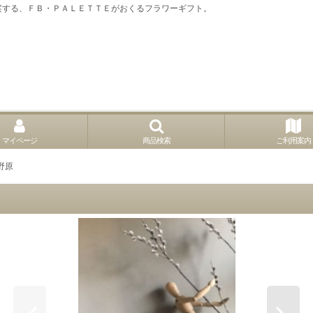
案する、ＦＢ・ＰＡＬＥＴＴＥがおくるフラワーギフト。
マイページ
商品検索
ご利用案内
野原