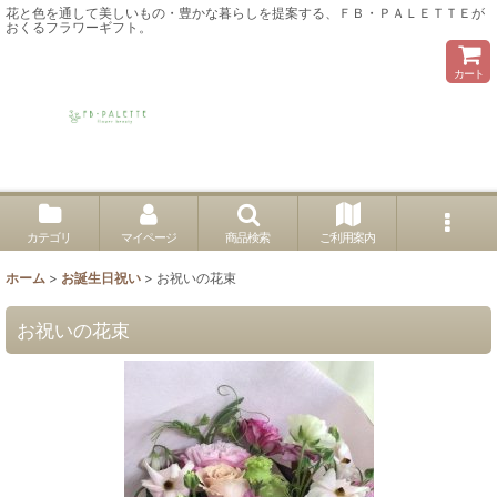
花と色を通して美しいもの・豊かな暮らしを提案する、ＦＢ・ＰＡＬＥＴＴＥが
おくるフラワーギフト。
カート
カテゴリ
マイページ
商品検索
ご利用案内
ホーム
>
お誕生日祝い
>
お祝いの花束
お祝いの花束