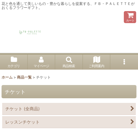
花と色を通して美しいもの・豊かな暮らしを提案する、ＦＢ・ＰＡＬＥＴＴＥが
おくるフラワーギフト。
カート
カテゴリ
マイページ
商品検索
ご利用案内
ホーム
>
商品一覧
>
チケット
チケット
チケット (全商品)
レッスンチケット