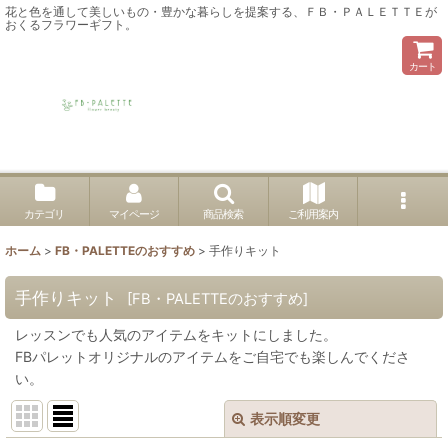
花と色を通して美しいもの・豊かな暮らしを提案する、ＦＢ・ＰＡＬＥＴＴＥが
おくるフラワーギフト。
カート
カテゴリ
マイページ
商品検索
ご利用案内
ホーム
>
FB・PALETTEのおすすめ
>
手作りキット
手作りキット
[
FB・PALETTEのおすすめ
]
レッスンでも人気のアイテムをキットにしました。
FBパレットオリジナルのアイテムをご自宅でも楽しんでくださ
い。
表示順変更
閉じる