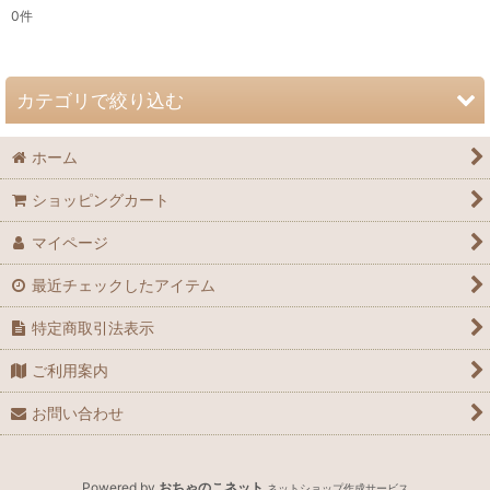
0
件
サブカテゴリ
:
表示数
:
カテゴリで絞り込む
並び順
:
ホーム
手作りキット (全商品)
ショッピングカート
手作りキット 一覧
絞り込む
マイページ
最近チェックしたアイテム
特定商取引法表示
ご利用案内
お問い合わせ
Powered by
おちゃのこネット
ネットショップ作成サービス