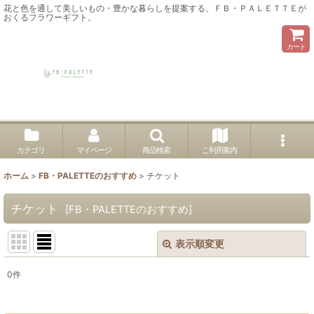
花と色を通して美しいもの・豊かな暮らしを提案する、ＦＢ・ＰＡＬＥＴＴＥが
おくるフラワーギフト。
カート
カテゴリ
マイページ
商品検索
ご利用案内
ホーム
>
FB・PALETTEのおすすめ
>
チケット
チケット
[
FB・PALETTEのおすすめ
]
表示順変更
閉じる
0
件
サブカテゴリ
: