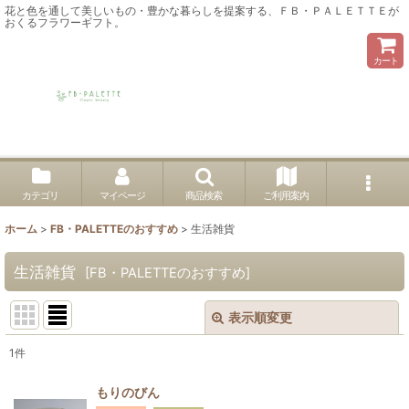
花と色を通して美しいもの・豊かな暮らしを提案する、ＦＢ・ＰＡＬＥＴＴＥが
おくるフラワーギフト。
カート
カテゴリ
マイページ
商品検索
ご利用案内
ホーム
>
FB・PALETTEのおすすめ
>
生活雑貨
生活雑貨
[
FB・PALETTEのおすすめ
]
表示順変更
閉じる
1
件
表示数
:
もりのびん