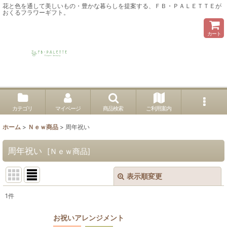
花と色を通して美しいもの・豊かな暮らしを提案する、ＦＢ・ＰＡＬＥＴＴＥが
おくるフラワーギフト。
カート
カテゴリ
マイページ
商品検索
ご利用案内
ホーム
>
Ｎｅｗ商品
>
周年祝い
周年祝い
[
Ｎｅｗ商品
]
表示順変更
閉じる
1
件
表示数
:
お祝いアレンジメント