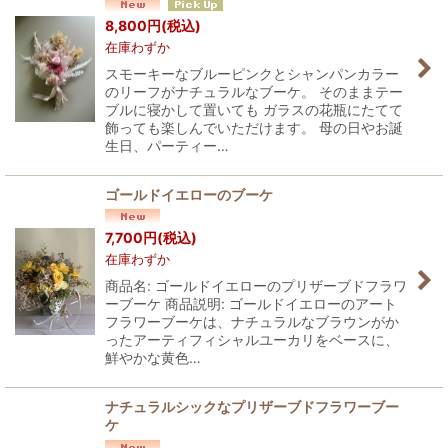
並び順
:
8,800
円
(税込)
在庫わずか
絞り込む
スモーキーなブルーピンクとシャンパンカラー
のリーフがナチュラルなブーケ。 そのままテー
ブルに寝かして置いても ガラスの花瓶にたてて
飾っても楽しんでいただけます。 母の日やお誕
生日、パーティー…
ゴールドイエローのブーケ
7,700
円
(税込)
在庫わずか
商品名: ゴールドイエローのプリザーブドフラワ
ーブーケ 商品説明: ゴールドイエローのアート
フラワーブーケは、ナチュラルなブラウンがか
ったアーティフィシャルユーカリをベースに、
鮮やかな黄色…
ナチュラルシックなプリザーブドフラワーブー
ケ