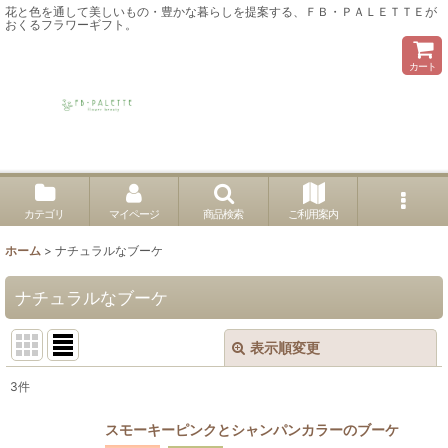
花と色を通して美しいもの・豊かな暮らしを提案する、ＦＢ・ＰＡＬＥＴＴＥが
おくるフラワーギフト。
カート
カテゴリ
マイページ
商品検索
ご利用案内
ホーム
>
ナチュラルなブーケ
ナチュラルなブーケ
表示順変更
閉じる
3
件
表示数
:
スモーキーピンクとシャンパンカラーのブーケ