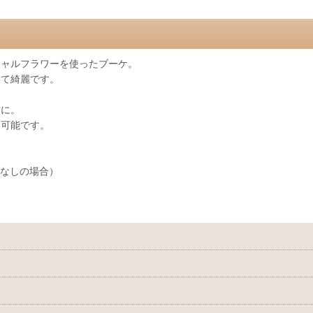
シャルフラワーを使ったブーケ。
いて綺麗です。
方に。
も可能です。
スなしの場合）