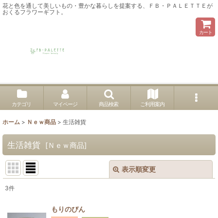
花と色を通して美しいもの・豊かな暮らしを提案する、ＦＢ・ＰＡＬＥＴＴＥが
おくるフラワーギフト。
カート
カテゴリ
マイページ
商品検索
ご利用案内
ホーム
>
Ｎｅｗ商品
>
生活雑貨
生活雑貨
[
Ｎｅｗ商品
]
表示順変更
閉じる
3
件
表示数
:
もりのびん