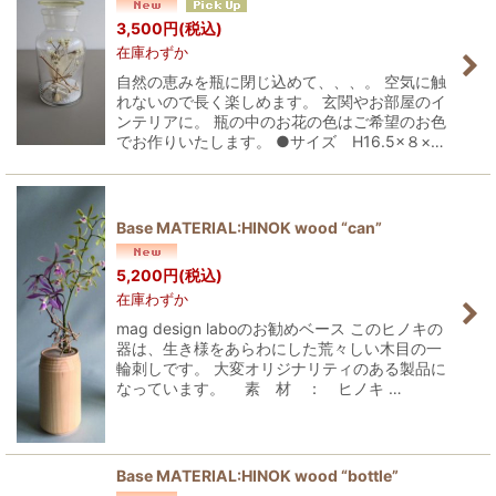
並び順
:
3,500
円
(税込)
在庫わずか
絞り込む
自然の恵みを瓶に閉じ込めて、、、。 空気に触
れないので長く楽しめます。 玄関やお部屋のイ
ンテリアに。 瓶の中のお花の色はご希望のお色
でお作りいたします。 ●サイズ H16.5×８×…
Base MATERIAL:HINOK wood “can”
5,200
円
(税込)
在庫わずか
mag design laboのお勧めベース このヒノキの
器は、生き様をあらわにした荒々しい木目の一
輪刺しです。 大変オリジナリティのある製品に
なっています。 素 材 ： ヒノキ …
Base MATERIAL:HINOK wood “bottle”