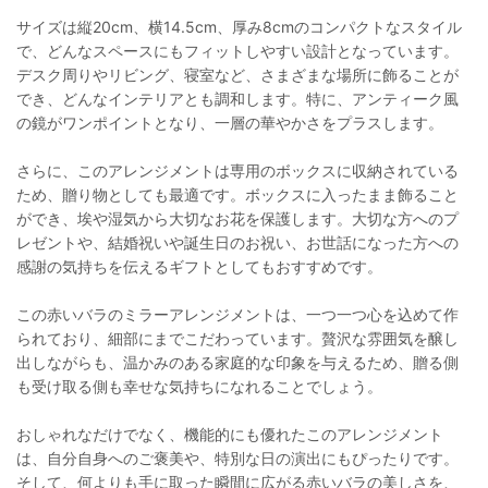
サイズは縦20cm、横14.5cm、厚み8cmのコンパクトなスタイル
で、どんなスペースにもフィットしやすい設計となっています。
デスク周りやリビング、寝室など、さまざまな場所に飾ることが
でき、どんなインテリアとも調和します。特に、アンティーク風
の鏡がワンポイントとなり、一層の華やかさをプラスします。
さらに、このアレンジメントは専用のボックスに収納されている
ため、贈り物としても最適です。ボックスに入ったまま飾ること
ができ、埃や湿気から大切なお花を保護します。大切な方へのプ
レゼントや、結婚祝いや誕生日のお祝い、お世話になった方への
感謝の気持ちを伝えるギフトとしてもおすすめです。
この赤いバラのミラーアレンジメントは、一つ一つ心を込めて作
られており、細部にまでこだわっています。贅沢な雰囲気を醸し
出しながらも、温かみのある家庭的な印象を与えるため、贈る側
も受け取る側も幸せな気持ちになれることでしょう。
おしゃれなだけでなく、機能的にも優れたこのアレンジメント
は、自分自身へのご褒美や、特別な日の演出にもぴったりです。
そして、何よりも手に取った瞬間に広がる赤いバラの美しさを、