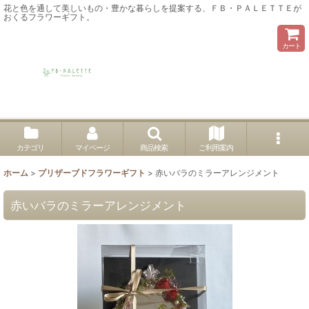
花と色を通して美しいもの・豊かな暮らしを提案する、ＦＢ・ＰＡＬＥＴＴＥが
おくるフラワーギフト。
カート
カテゴリ
マイページ
商品検索
ご利用案内
ホーム
>
プリザーブドフラワーギフト
>
赤いバラのミラーアレンジメント
赤いバラのミラーアレンジメント