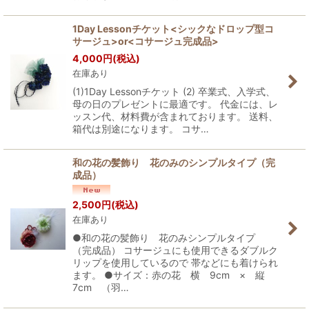
1Day Lessonチケット<シックなドロップ型コ
サージュ>or<コサージュ完成品>
4,000
円
(税込)
在庫あり
(1)1Day Lessonチケット (2) 卒業式、入学式、
母の日のプレゼントに最適です。 代金には、レ
ッスン代、材料費が含まれております。 送料、
箱代は別途になります。 コサ…
和の花の髪飾り 花のみのシンプルタイプ（完
成品）
2,500
円
(税込)
在庫あり
●和の花の髪飾り 花のみシンプルタイプ
（完成品） コサージュにも使用できるダブルク
リップを使用しているので 帯などにも着けられ
ます。 ●サイズ：赤の花 横 9cm × 縦
7cm （羽…