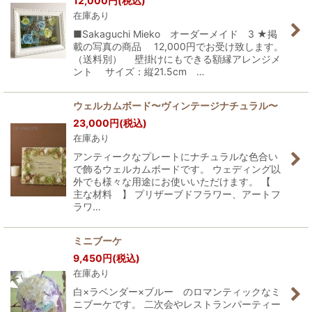
12,000
円
(税込)
在庫あり
■Sakaguchi Mieko オーダーメイド 3 ★掲
載の写真の商品 12,000円でお受け致します。
（送料別） 壁掛けにもできる額縁アレンジメ
ント サイズ：縦21.5cm …
ウェルカムボード〜ヴィンテージナチュラル〜
23,000
円
(税込)
在庫あり
アンティークなプレートにナチュラルな色合い
で飾るウェルカムボードです。 ウェディング以
外でも様々な用途にお使いいただけます。 【
主な材料 】 プリザーブドフラワー、アートフ
ラワ…
ミニブーケ
9,450
円
(税込)
在庫あり
白×ラベンダー×ブルー のロマンティックなミ
ニブーケです。 二次会やレストランパーティー