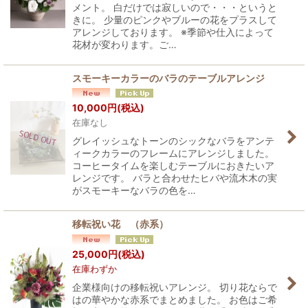
メント。 白だけでは寂しいので・・・というと
きに。 少量のピンクやブルーの花をプラスして
アレンジしております。 ※季節や仕入によって
花材が変わります。ご…
スモーキーカラーのバラのテーブルアレンジ
10,000
円
(税込)
在庫なし
グレイッシュなトーンのシックなバラをアンテ
ィークカラーのフレームにアレンジしました。
コーヒータイムを楽しむテーブルにおきたいア
レンジです。 バラと合わせたヒバや流木木の実
がスモーキーなバラの色を…
移転祝い花 （赤系）
25,000
円
(税込)
在庫わずか
企業様向けの移転祝いアレンジ。 切り花ならで
はの華やかな赤系でまとめました。 お色はご希