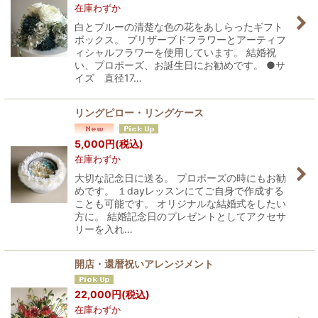
在庫わずか
白とブルーの清楚な色の花をあしらったギフト
ボックス。 プリザーブドフラワーとアーティフ
ィシャルフラワーを使用しています。 結婚祝
い、プロポーズ、お誕生日にお勧めです。 ●サ
イズ 直径17…
リングピロー・リングケース
5,000
円
(税込)
在庫わずか
大切な記念日に送る。 プロポーズの時にもお勧
めです。 １dayレッスンにてご自身で作成する
ことも可能です。 オリジナルな結婚式をしたい
方に。 結婚記念日のプレゼントとしてアクセサ
リーを入れ…
開店・還暦祝いアレンジメント
22,000
円
(税込)
在庫わずか