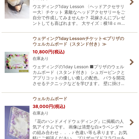
ウエディング1day Lesson 〈ヘッドアクセサリ
ー大〉チケット 素敵なヘッドアクセサリーをご
自分で作成してみませんか？ 花嫁さんにプレゼ
ントしても喜ばれます。 大サイズ：横18ｃｍ…
ウェディング1day Lessonチケット≪プリザの
ウェルカムボード（スタンド付き）≫
10,800
円
(税込)
在庫あり
ウェディングの1day Lesson ■プリザのウェル
カムボード（スタンド付き） シュガーピンクと
アプリコットの優しい癒しの配色。 バラを開花
させるテクニックなどを学びます。 壁に掛け…
ウェルカムボード
38,000
円
(税込)
在庫あり
『花のハンドメイドウェディング』に掲載の人
気アイテムです。 画像は清楚な白×ラベンダー
の組み合わせ．．．♪ 色違い等も承ります。お気
軽にご相談ください。 プリザーブドフラワーを