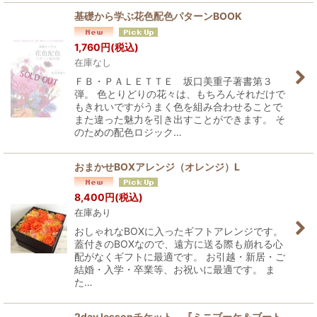
基礎から学ぶ花色配色パターンBOOK
1,760
円
(税込)
在庫なし
ＦＢ・ＰＡＬＥＴＴＥ 坂口美重子著書第３
弾。 色とりどりの花々は、もちろんそれだけで
もきれいですがうまく色を組み合わせることで
また違った魅力を引き出すことができます。 そ
のための配色ロジック…
おまかせBOXアレンジ（オレンジ）L
8,400
円
(税込)
在庫あり
おしゃれなBOXに入ったギフトアレンジです。
蓋付きのBOXなので、遠方に送る際も崩れる心
配がなくギフトに最適です。 お引越・新居・ご
結婚・入学・卒業等、お祝いに最適です。 ま
た…
2day lessonチケット 『ミニブーケ＆ブート