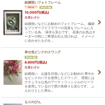
結婚祝いフォトフレーム
10,000
円
(税込)
在庫わずか
結婚祝いなどにお勧めのフォトフレーム。 繊細
なプリザーブドフラワーの花束もフレームに入
っている為、 保存も安心です。 花束のお色はオ
ーダーの時にご希望お伝え頂ければ、 イメージ
に合わせたものを…
幸せ色ピンクのスワッグ
6,600
円
(税込)
在庫わずか
結婚祝い、お誕生日祝いなどにお勧めの 華やか
なピンクのバラを使用したスワッグ。 背面には
ナチュラルな色のアーティフィシャルのリーフ
を使用しているので壁の色移りも安心です。 ふ
んわりとした厚み…
もりのびん