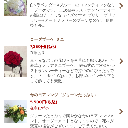
白×ラベンダー×ブルー のロマンティックなミ
ニブーケです。 二次会やレストランパーティー
の際にぴったりなサイズです☆ プリザーブドフ
ラワー+アートフラワーのブーケなので、 使用
後も長…
ローズブーケ_ミニ
7,350
円
(税込)
在庫あり
真っ赤なバラの花びらを何重にも貼りあわせた
豪華なメリアミニブーケ。 結婚式の二次会やレ
ストランパーティーなどで持つのにぴったりで
す。 ミニサイズなので、お部屋のインテリアと
して飾っても素敵…
母の日アレンジ（グリーンたっぷり）
5,500
円
(税込)
在庫わずか
グリーンたっぷりで爽やかな母の日アレンジメ
ント。オーダーメイドとなりますので、花材が
変更の場合がございます。ご了承ください。