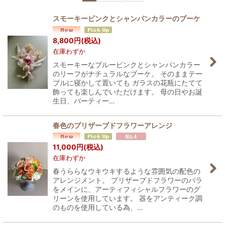
並び順
:
スモーキーピンクとシャンパンカラーのブーケ
絞り込む
8,800
円
(税込)
在庫わずか
スモーキーなブルーピンクとシャンパンカラー
のリーフがナチュラルなブーケ。 そのままテー
ブルに寝かして置いても ガラスの花瓶にたてて
飾っても楽しんでいただけます。 母の日やお誕
生日、パーティー…
春色のプリザーブドフラワーアレンジ
11,000
円
(税込)
在庫わずか
春うららなウキウキするような雰囲気の配色の
アレンジメント。 プリザーブドフラワーのバラ
をメインに、アーティフィシャルフラワーのグ
リーンを使用しています。 器をアンティーク調
のものを使用している為、…