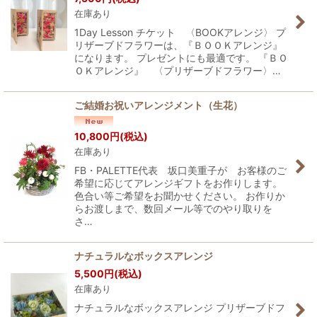
在庫あり
1Day Lesson チケット 〈BOOKアレンジ〉 プ
リザーブドフラワーは、『ＢＯＯＫアレンジ』
になります。 プレゼントにも最適です。 『ＢＯ
ＯＫアレンジ』 〈プリザーブドフラワー〉…
ご結婚お祝いアレンジメント（生花）
10,800
円
(税込)
在庫あり
FB・PALETTE代表 坂口美重子が お客様のご
希望に応じてアレンジギフトをお作りします。
色合い等ご希望をお聞かせください。 お作りか
らお渡しまで、数回メール等でのやり取りを
さ…
ナチュラルなボックスアレンジ
5,500
円
(税込)
在庫あり
ナチュラルなボックスアレンジ プリザーブドフ