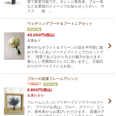
望で変更可能です。オレンジ黄色系、ブルー系
など企業様のイメージでお知らせください。 サ
イズ 縦 …
ウェディングブーケ＆ブートニアセット
45,000
円
(税込)
在庫あり
爽やかなホワイト＆グリーンの花を半円形に集
めて作った丸いブーケとブートニアのセットで
す。 清楚でありながら大人の魅力があります。
愛らしい雰囲気のドレスに合いますし、又裾広
がりのマーメイドにもお似…
ブルーの花束フレームアレンジ
8,800
円
(税込)
在庫わずか
フレームに入ったプリザーブドフラワーのブー
ケ。 ブーケのお色は、ブルー、グリーン、ピン
ク、黄色系からお選びいただけます。 普通のア