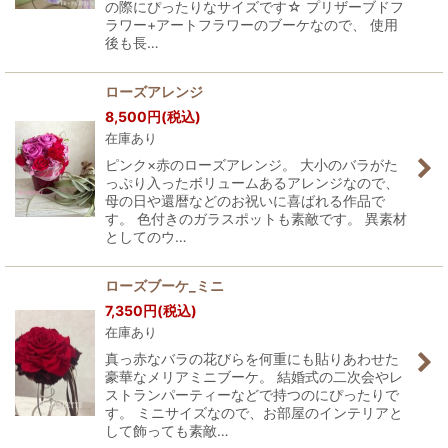
の際にぴったりなサイズです☆ プリザーブドフ
ラワー+アートフラワーのブーケなので、 使用
後も長…
ローズアレンジ
8,500
円
(税込)
在庫あり
ピンク×赤のローズアレンジ。 大小のバラがた
っぷり入ったボリュームあるアレンジなので、
母の日や還暦などのお祝いに喜ばれる作品で
す。 色付きのガラスポットも素敵です。 異素材
としてのウ…
ローズブーケ_ミニ
7,350
円
(税込)
在庫あり
真っ赤なバラの花びらを何重にも貼りあわせた
豪華なメリアミニブーケ。 結婚式の二次会やレ
ストランパーティーなどで持つのにぴったりで
す。 ミニサイズなので、お部屋のインテリアと
して飾っても素敵…