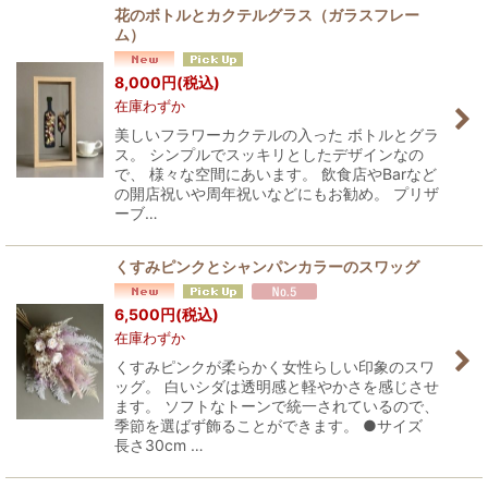
花のボトルとカクテルグラス（ガラスフレー
ム）
8,000
円
(税込)
在庫わずか
美しいフラワーカクテルの入った ボトルとグラ
ス。 シンプルでスッキリとしたデザインなの
で、 様々な空間にあいます。 飲食店やBarなど
の開店祝いや周年祝いなどにもお勧め。 プリザ
ーブ…
くすみピンクとシャンパンカラーのスワッグ
6,500
円
(税込)
在庫わずか
くすみピンクが柔らかく女性らしい印象のスワ
ッグ。 白いシダは透明感と軽やかさを感じさせ
ます。 ソフトなトーンで統一されているので、
季節を選ばず飾ることができます。 ●サイズ
長さ30cm …