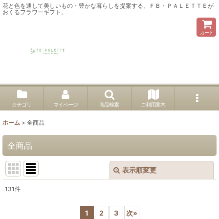
花と色を通して美しいもの・豊かな暮らしを提案する、ＦＢ・ＰＡＬＥＴＴＥが
おくるフラワーギフト。
カート
カテゴリ
マイページ
商品検索
ご利用案内
ホーム
>
全商品
全商品
表示順変更
閉じる
131
件
表示数
:
1
2
3
次
»