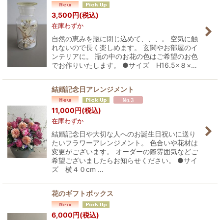
3,500
円
(税込)
在庫わずか
自然の恵みを瓶に閉じ込めて、、、。 空気に触
れないので長く楽しめます。 玄関やお部屋のイ
ンテリアに。 瓶の中のお花の色はご希望のお色
でお作りいたします。 ●サイズ H16.5×８×…
結婚記念日アレンジメント
11,000
円
(税込)
在庫わずか
結婚記念日や大切な人へのお誕生日祝いに送り
たいフラワーアレンジメント。 色合いや花材は
変更がございます。 オーダーの際雰囲気などご
希望ございましたらお知らせください。 ●サイ
ズ 横４０cm …
花のギフトボックス
6,000
円
(税込)