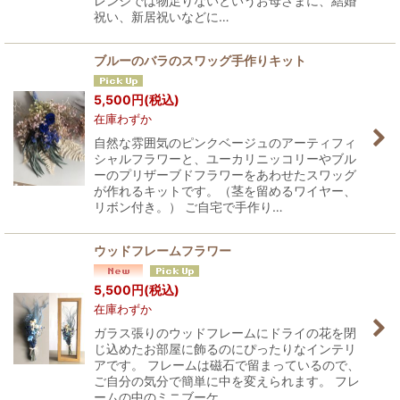
レンジでは物足りないというお母さまに、結婚
祝い、新居祝いなどに…
ブルーのバラのスワッグ手作りキット
5,500
円
(税込)
在庫わずか
自然な雰囲気のピンクベージュのアーティフィ
シャルフラワーと、ユーカリニッコリーやブル
ーのプリザーブドフラワーをあわせたスワッグ
が作れるキットです。（茎を留めるワイヤー、
リボン付き。） ご自宅で手作り…
ウッドフレームフラワー
5,500
円
(税込)
在庫わずか
ガラス張りのウッドフレームにドライの花を閉
じ込めたお部屋に飾るのにぴったりなインテリ
アです。 フレームは磁石で留まっているので、
ご自分の気分で簡単に中を変えられます。 フレ
ームの中のミニブーケ…