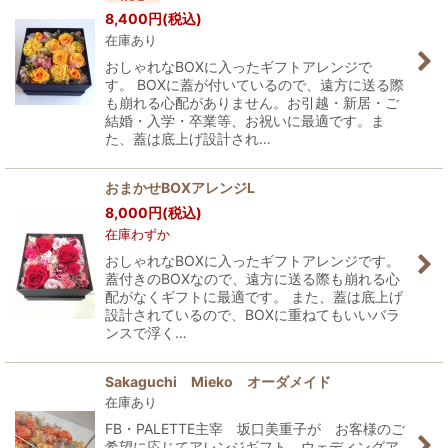
8,400
円
(税込)
在庫あり
おしゃれなBOXに入ったギフトアレンジで
す。 BOXに蓋が付いているので、遠方に送る際
も崩れる心配がありません。お引越・新居・ご
結婚・入学・卒業等、お祝いに最適です。ま
た、蓋は底上げ設計され…
おまかせBOXアレンジL
8,000
円
(税込)
在庫わずか
おしゃれなBOXに入ったギフトアレンジです。
蓋付きのBOXなので、遠方に送る際も崩れる心
配がなくギフトに最適です。 また、蓋は底上げ
設計されているので、BOXに重ねてもいいバラ
ンスで浮く…
Sakaguchi Mieko オーダメイド
在庫あり
FB・PALETTE主宰 坂口美重子が お客様のご
希望に応じてアレンジギフト、ウェディングア