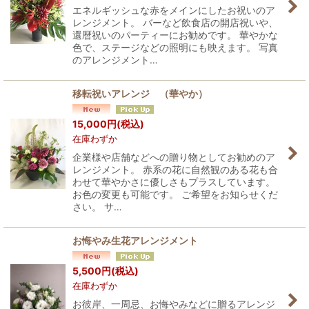
エネルギッシュな赤をメインにしたお祝いのア
レンジメント。 バーなど飲食店の開店祝いや、
還暦祝いのパーティーにお勧めです。 華やかな
色で、ステージなどの照明にも映えます。 写真
のアレンジメント…
移転祝いアレンジ （華やか）
15,000
円
(税込)
在庫わずか
企業様や店舗などへの贈り物としてお勧めのア
レンジメント。 赤系の花に自然観のある花も合
わせて華やかさに優しさもプラスしています。
お色の変更も可能です。 ご希望をお知らせくだ
さい。 サ…
お悔やみ生花アレンジメント
5,500
円
(税込)
在庫わずか
お彼岸、一周忌、お悔やみなどに贈るアレンジ