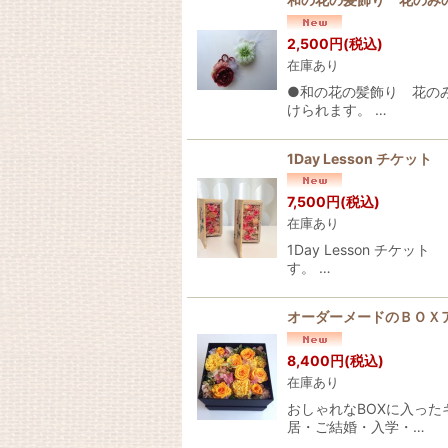
2,500
円
(税込)
在庫あり
●和の花の髪飾り 花の
けられます。 …
1Day Lesson チケッ
7,500
円
(税込)
在庫あり
1Day Lesson チ
す。 …
オーダーメードのＢＯＸ
8,400
円
(税込)
在庫あり
おしゃれなBOXに入った
居・ご結婚・入学・…