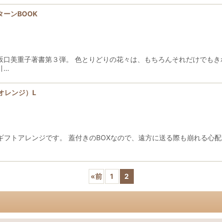
ーンBOOK
坂口美重子著書第３弾。 色とりどりの花々は、もちろんそれだけでもき
引…
オレンジ）L
ギフトアレンジです。 蓋付きのBOXなので、遠方に送る際も崩れる心
«
前
1
2