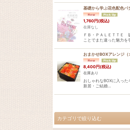
基礎から学ぶ花色配色パタ
1,760
円
(税込)
在庫なし
ＦＢ・ＰＡＬＥＴＴＥ 
ことでまた違った魅力を
おまかせBOXアレンジ（
8,400
円
(税込)
在庫あり
おしゃれなBOXに入った
新居・ご結婚…
カテゴリで絞り込む