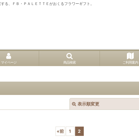
案する、ＦＢ・ＰＡＬＥＴＴＥがおくるフラワーギフト。
マイページ
商品検索
ご利用案内
表示順変更
«
前
1
2