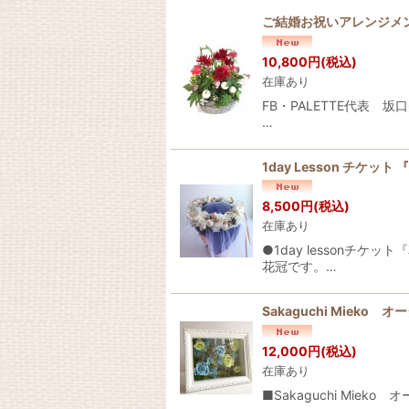
ご結婚お祝いアレンジメ
10,800
円
(税込)
在庫あり
FB・PALETTE代表
…
1day Lesson チ
8,500
円
(税込)
在庫あり
●1day lesson
花冠です。…
Sakaguchi Mieko
12,000
円
(税込)
在庫あり
■Sakaguchi Mi