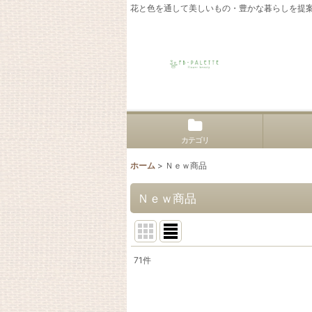
花と色を通して美しいもの・豊かな暮らしを提
カテゴリ
ホーム
>
Ｎｅｗ商品
Ｎｅｗ商品
71
件
表示数
:
並び順
: